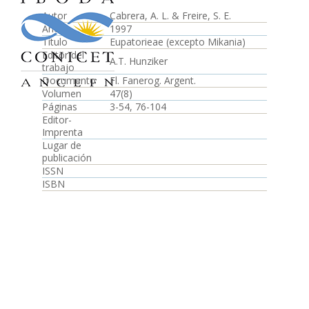
Autor
Cabrera, A. L. & Freire, S. E.
Año
1997
Título
Eupatorieae (excepto Mikania)
Editor del
A.T. Hunziker
trabajo
Documento
Fl. Fanerog. Argent.
Volumen
47(8)
Páginas
3-54, 76-104
Editor-
Imprenta
Lugar de
publicación
ISSN
ISBN