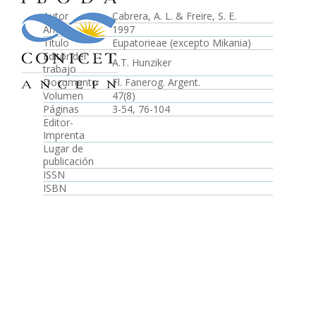
Autor
Cabrera, A. L. & Freire, S. E.
Año
1997
Título
Eupatorieae (excepto Mikania)
Editor del
A.T. Hunziker
trabajo
Documento
Fl. Fanerog. Argent.
Volumen
47(8)
Páginas
3-54, 76-104
Editor-
Imprenta
Lugar de
publicación
ISSN
ISBN