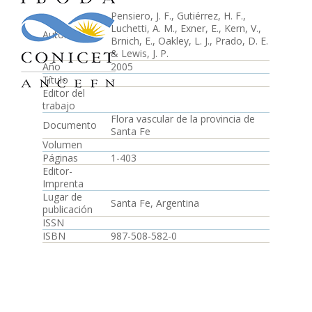
Pensiero, J. F., Gutiérrez, H. F.,
Luchetti, A. M., Exner, E., Kern, V.,
Autor
Brnich, E., Oakley, L. J., Prado, D. E.
& Lewis, J. P.
Año
2005
Título
-
Editor del
trabajo
Flora vascular de la provincia de
Documento
Santa Fe
Volumen
Páginas
1-403
Editor-
Imprenta
Lugar de
Santa Fe, Argentina
publicación
ISSN
ISBN
987-508-582-0