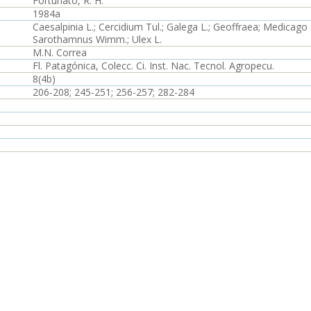
Fortunato, R. H.
1984a
Caesalpinia L.; Cercidium Tul.; Galega L.; Geoffraea; Medicago
Sarothamnus Wimm.; Ulex L.
M.N. Correa
Fl. Patagónica, Colecc. Ci. Inst. Nac. Tecnol. Agropecu.
8(4b)
206-208; 245-251; 256-257; 282-284