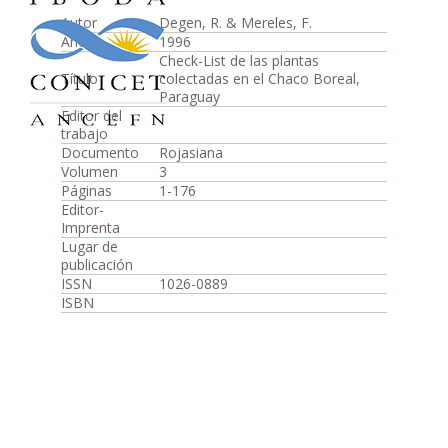
Autor
Degen, R. & Mereles, F.
Año
1996
Check-List de las plantas
Título
colectadas en el Chaco Boreal,
Paraguay
Editor del
trabajo
Documento
Rojasiana
Volumen
3
Páginas
1-176
Editor-
Imprenta
Lugar de
publicación
ISSN
1026-0889
ISBN