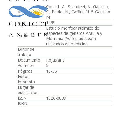
Cortadi, A., Scandizzi, A., Gattuso,
Autor
S., Priolo, N., Caffini, N. & Gattuso,
M.
Año
1999
Estudio morfoanatómico de
especies de géneros Araujia y
Título
Morrenia (Asclepiadaceae)
utilizados en medicina
Editor del
trabajo
Documento
Rojasiana
Volumen
5
Páginas
15-36
Editor-
Imprenta
Lugar de
publicación
ISSN
1026-0889
ISBN