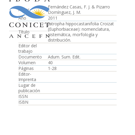
Fernández Casas, F. J. & Pizarro
Autor
Domínguez, J. M.
Año
2011
Jatropha hippocastanifolia Croizat
(Euphorbiaceae): nomenclatura,
Título
sistemática, morfología y
distribución.
Editor del
trabajo
Documento
Adum. Sum. Edit.
Volumen
40
Páginas
1-28
Editor-
Imprenta
Lugar de
publicación
ISSN
ISBN