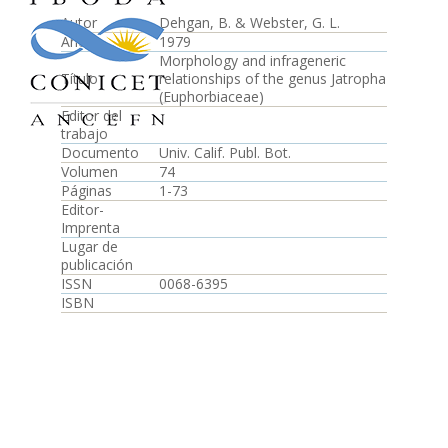
Autor
Dehgan, B. & Webster, G. L.
Año
1979
Morphology and infrageneric
Título
relationships of the genus Jatropha
(Euphorbiaceae)
Editor del
trabajo
Documento
Univ. Calif. Publ. Bot.
Volumen
74
Páginas
1-73
Editor-
Imprenta
Lugar de
publicación
ISSN
0068-6395
ISBN