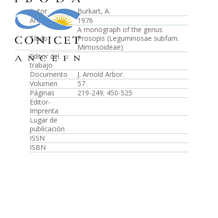
Autor
Burkart, A.
Año
1976
A monograph of the genus
Título
Prosopis (Leguminosae subfam.
Mimosoideae)
Editor del
trabajo
Documento
J. Arnold Arbor.
Volumen
57
Páginas
219-249; 450-525
Editor-
Imprenta
Lugar de
publicación
ISSN
ISBN