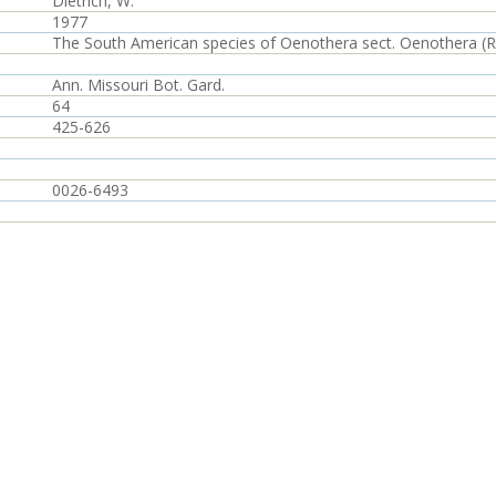
Dietrich, W.
1977
The South American species of Oenothera sect. Oenothera (R
Ann. Missouri Bot. Gard.
64
425-626
0026-6493