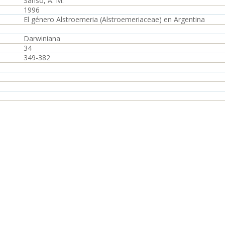
Sanso, A. M.
1996
El género Alstroemeria (Alstroemeriaceae) en Argentina
Darwiniana
34
349-382