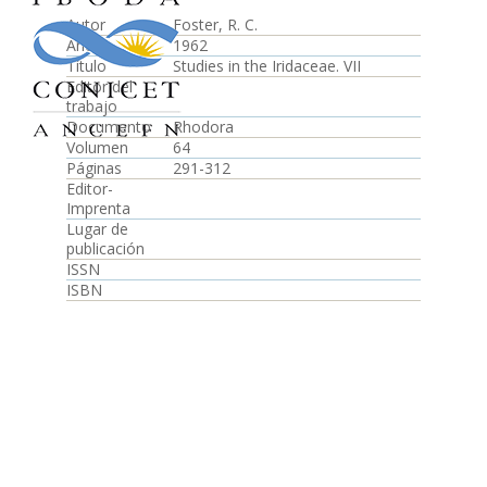
Autor
Foster, R. C.
Año
1962
Título
Studies in the Iridaceae. VII
Editor del
trabajo
Documento
Rhodora
Volumen
64
Páginas
291-312
Editor-
Imprenta
Lugar de
publicación
ISSN
ISBN