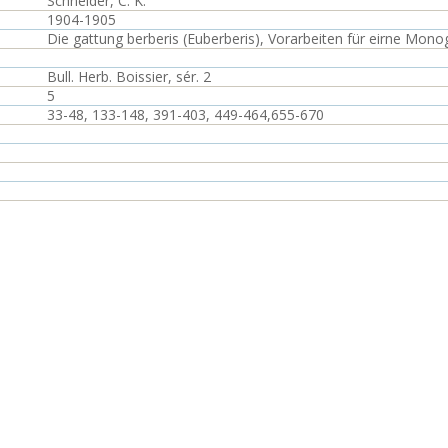
Schneider, C. K.
1904-1905
Die gattung berberis (Euberberis), Vorarbeiten für eirne Mono
Bull. Herb. Boissier, sér. 2
5
33-48, 133-148, 391-403, 449-464,655-670