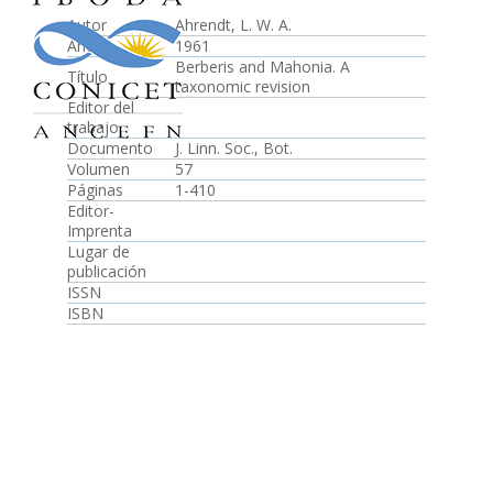
Autor
Ahrendt, L. W. A.
Año
1961
Berberis and Mahonia. A
Título
taxonomic revision
Editor del
trabajo
Documento
J. Linn. Soc., Bot.
Volumen
57
Páginas
1-410
Editor-
Imprenta
Lugar de
publicación
ISSN
ISBN