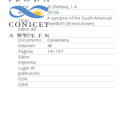
Autor
Al-Shehbaz, I. A.
Año
2010b
A synopsis of the South American
Título
Lepidium (Brassicaceae).
Editor del
trabajo
Documento
Darwiniana
Volumen
48
Páginas
141-167
Editor-
Imprenta
Lugar de
publicación
ISSN
ISBN