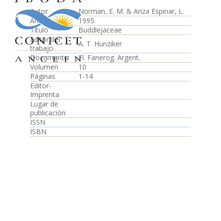
Autor
Norman, E. M. & Ariza Espinar, L.
Año
1995
Título
Buddlejaceae
Editor del
A. T. Hunziker
trabajo
Documento
Fl. Fanerog. Argent.
Volumen
10
Páginas
1-14
Editor-
Imprenta
Lugar de
publicación
ISSN
ISBN