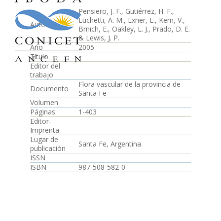
Pensiero, J. F., Gutiérrez, H. F.,
Luchetti, A. M., Exner, E., Kern, V.,
Autor
Brnich, E., Oakley, L. J., Prado, D. E.
& Lewis, J. P.
Año
2005
Título
-
Editor del
trabajo
Flora vascular de la provincia de
Documento
Santa Fe
Volumen
Páginas
1-403
Editor-
Imprenta
Lugar de
Santa Fe, Argentina
publicación
ISSN
ISBN
987-508-582-0