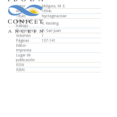
Autor
Múlgura, M. E.
Año
1994c
Título
Nyctaginaceae
Editor del
R. Kiesling
trabajo
Documento
Fl. San Juan
Volumen
1
Páginas
137-141
Editor-
Imprenta
Lugar de
publicación
ISSN
ISBN