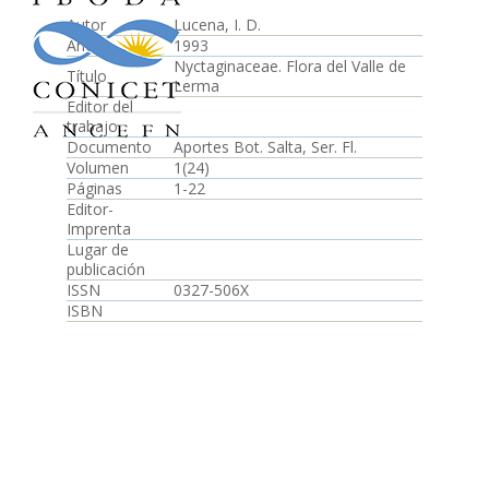
Autor
Lucena, I. D.
Año
1993
Nyctaginaceae. Flora del Valle de
Título
Lerma
Editor del
trabajo
Documento
Aportes Bot. Salta, Ser. Fl.
Volumen
1(24)
Páginas
1-22
Editor-
Imprenta
Lugar de
publicación
ISSN
0327-506X
ISBN