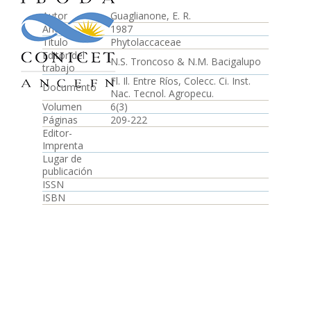
Autor
Guaglianone, E. R.
Año
1987
Título
Phytolaccaceae
Editor del
N.S. Troncoso & N.M. Bacigalupo
trabajo
Fl. Il. Entre Ríos, Colecc. Ci. Inst.
Documento
Nac. Tecnol. Agropecu.
Volumen
6(3)
Páginas
209-222
Editor-
Imprenta
Lugar de
publicación
ISSN
ISBN