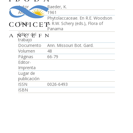
Autor
Raeder, K.
Año
1961
Phytolaccaceae. En R.E. Woodson
Título
& R.W. Schery (eds.), Flora of
Panama
Editor del
trabajo
Documento
Ann. Missouri Bot. Gard.
Volumen
48
Páginas
66-79
Editor-
Imprenta
Lugar de
publicación
ISSN
0026-6493
ISBN