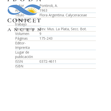
Autor
Pontiroli, A.
Año
1963
Título
Flora Argentina. Calyceraceae
Editor del
trabajo
Documento
Rev. Mus. La Plata, Secc. Bot.
Volumen
9
Páginas
175-243
Editor-
Imprenta
Lugar de
publicación
ISSN
0372-4611
ISBN