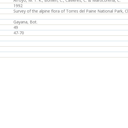
Arroyo, M. T. K., Bohlen, C., Cavieres, C. & Marticorena, C.
1992
Survey of the alpine flora of Torres del Paine National Park, C
Gayana, Bot.
49
47-70