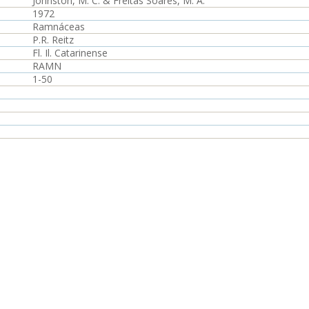
Johnston, M. C. & Freitas Soares, M. A.
1972
Ramnáceas
P.R. Reitz
Fl. Il. Catarinense
RAMN
1-50