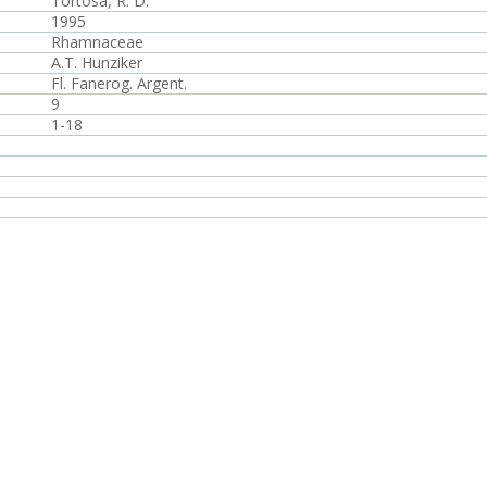
Tortosa, R. D.
1995
Rhamnaceae
A.T. Hunziker
Fl. Fanerog. Argent.
9
1-18