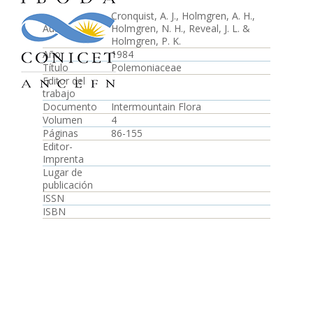
Cronquist, A. J., Holmgren, A. H.,
Autor
Holmgren, N. H., Reveal, J. L. &
Holmgren, P. K.
Año
1984
Título
Polemoniaceae
Editor del
trabajo
Documento
Intermountain Flora
Volumen
4
Páginas
86-155
Editor-
Imprenta
Lugar de
publicación
ISSN
ISBN