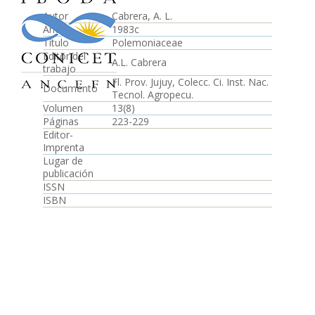
Autor
Cabrera, A. L.
Año
1983c
Título
Polemoniaceae
Editor del
A.L. Cabrera
trabajo
Fl. Prov. Jujuy, Colecc. Ci. Inst. Nac.
Documento
Tecnol. Agropecu.
Volumen
13(8)
Páginas
223-229
Editor-
Imprenta
Lugar de
publicación
ISSN
ISBN