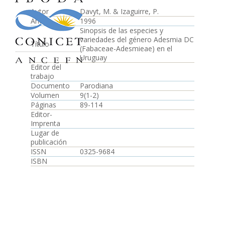
Autor
Davyt, M. & Izaguirre, P.
Año
1996
Sinopsis de las especies y
variedades del género Adesmia DC
Título
(Fabaceae-Adesmieae) en el
Uruguay
Editor del
trabajo
Documento
Parodiana
Volumen
9(1-2)
Páginas
89-114
Editor-
Imprenta
Lugar de
publicación
ISSN
0325-9684
ISBN