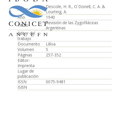
Descole, H. R., O´Donell, C. A. &
Autor
Lourteig, A.
Año
1940
Revisión de las Zygofiláceas
Título
Argentinas
Editor del
trabajo
Documento
Lilloa
Volumen
5
Páginas
257-352
Editor-
Imprenta
Lugar de
publicación
ISSN
0075-9481
ISBN