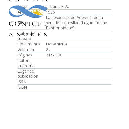
Autor
Ulibarri, E. A.
Año
1986
Las especies de Adesmia de la
Título
serie Microphyllae (Leguminosae-
Papilionoideae)
Editor del
trabajo
Documento
Darwiniana
Volumen
27
Páginas
315-380
Editor-
Imprenta
Lugar de
publicación
ISSN
ISBN