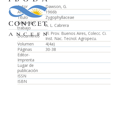
Autor
Dawson, G.
Año
1966b
Título
Zygophyllaceae
Editor del
A. L. Cabrera
trabajo
Fl. Prov. Buenos Aires, Colecc. Ci.
Documento
Inst. Nac. Tecnol. Agropecu.
Volumen
4(4a)
Páginas
30-38
Editor-
Imprenta
Lugar de
publicación
ISSN
ISBN