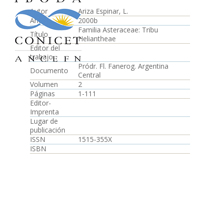
Autor
Ariza Espinar, L.
Año
2000b
Familia Asteraceae: Tribu
Título
Heliantheae
Editor del
trabajo
Pródr. Fl. Fanerog. Argentina
Documento
Central
Volumen
2
Páginas
1-111
Editor-
Imprenta
Lugar de
publicación
ISSN
1515-355X
ISBN