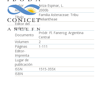
Autor
Ariza Espinar, L.
Año
2000b
Familia Asteraceae: Tribu
Título
Heliantheae
Editor del
trabajo
Pródr. Fl. Fanerog. Argentina
Documento
Central
Volumen
2
Páginas
1-111
Editor-
Imprenta
Lugar de
publicación
ISSN
1515-355X
ISBN