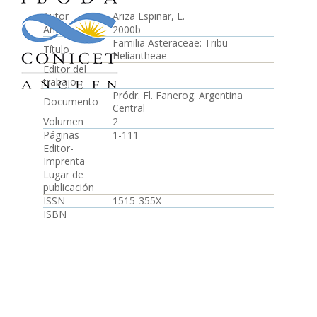
Autor
Ariza Espinar, L.
Año
2000b
Familia Asteraceae: Tribu
Título
Heliantheae
Editor del
trabajo
Pródr. Fl. Fanerog. Argentina
Documento
Central
Volumen
2
Páginas
1-111
Editor-
Imprenta
Lugar de
publicación
ISSN
1515-355X
ISBN