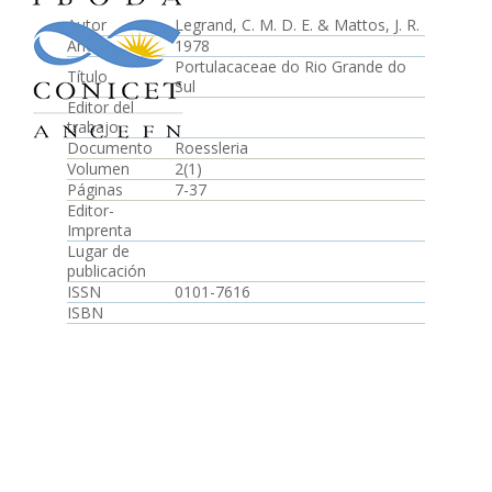
Autor
Legrand, C. M. D. E. & Mattos, J. R.
Año
1978
Portulacaceae do Rio Grande do
Título
Sul
Editor del
trabajo
Documento
Roessleria
Volumen
2(1)
Páginas
7-37
Editor-
Imprenta
Lugar de
publicación
ISSN
0101-7616
ISBN