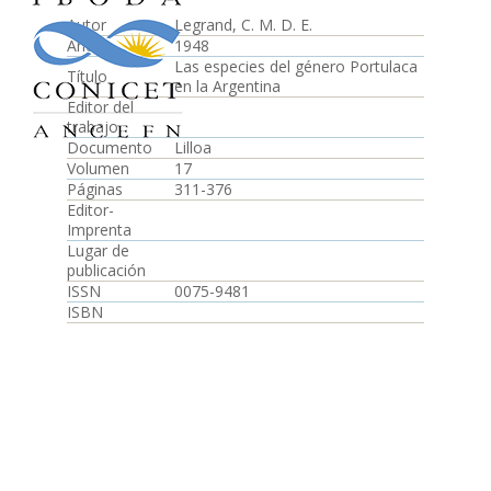
Autor
Legrand, C. M. D. E.
Año
1948
Las especies del género Portulaca
Título
en la Argentina
Editor del
trabajo
Documento
Lilloa
Volumen
17
Páginas
311-376
Editor-
Imprenta
Lugar de
publicación
ISSN
0075-9481
ISBN