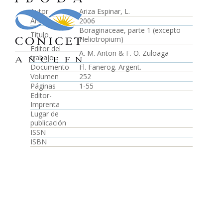
Autor
Ariza Espinar, L.
Año
2006
Boraginaceae, parte 1 (excepto
Título
Heliotropium)
Editor del
A. M. Anton & F. O. Zuloaga
trabajo
Documento
Fl. Fanerog. Argent.
Volumen
252
Páginas
1-55
Editor-
Imprenta
Lugar de
publicación
ISSN
ISBN