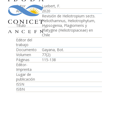
Autor
Luebert, F.
Año
2020
Revisión de Heliotropium sects.
Heliothamnus, Heliotrophytum,
Título
Hypsogenia, Plagiomeris y
Platygine (Heliotropiaceae) en
Chile
Editor del
trabajo
Documento
Gayana, Bot.
Volumen
77(2)
Páginas
115-138
Editor-
Imprenta
Lugar de
publicación
ISSN
ISBN