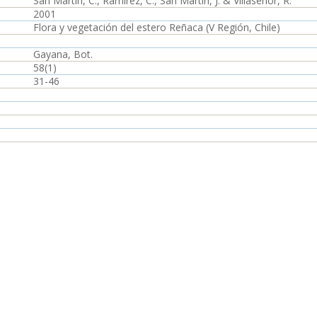
San Martín, C., Ramírez, C., San Martín, J. & Villaseñor, R.
2001
Flora y vegetación del estero Reñaca (V Región, Chile)
Gayana, Bot.
58(1)
31-46