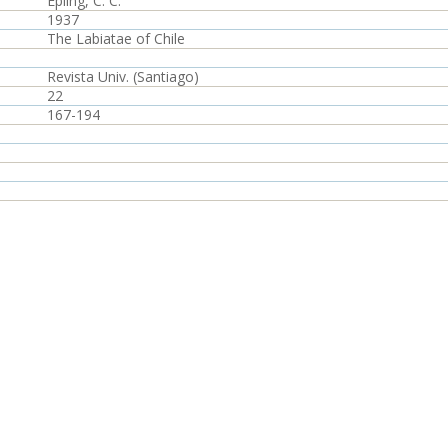
Epling, C. C.
1937
The Labiatae of Chile
Revista Univ. (Santiago)
22
167-194