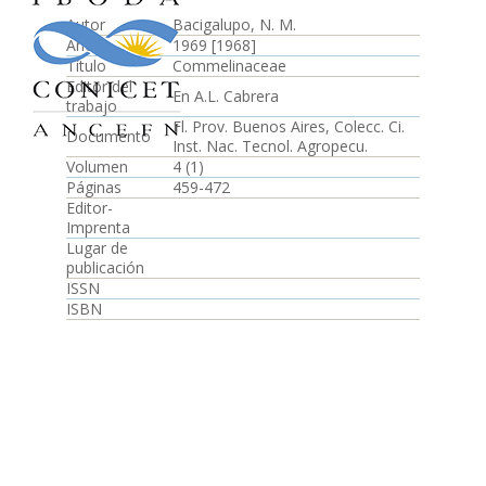
Autor
Bacigalupo, N. M.
Año
1969 [1968]
Título
Commelinaceae
Editor del
En A.L. Cabrera
trabajo
Fl. Prov. Buenos Aires, Colecc. Ci.
Documento
Inst. Nac. Tecnol. Agropecu.
Volumen
4 (1)
Páginas
459-472
Editor-
Imprenta
Lugar de
publicación
ISSN
ISBN