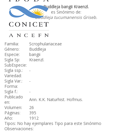
Buddleja bangii Kraenzl.
es Sinónimo de:
Buddleja tucumanensis Griseb.
Familia:
Scrophulariaceae
Género:
Buddleja
Especie:
bangii
Sigla Sp:
Kraenzl.
SubEspecie:
Sigla ssp.:
-
Variedad:
Sigla Var.:
-
Forma:
Sigla f.:
-
Publicado
Ann. K.K. Naturhist. Hofmus.
en:
Volumen:
26
Páginas:
395
Año:
1912
Tipos: No hay ejemplares Tipo para este Sinónimo
Observaciones: