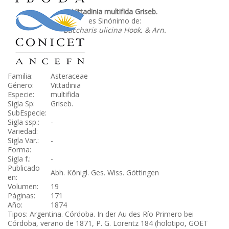
Vittadinia multifida Griseb.
es Sinónimo de:
Baccharis ulicina Hook. & Arn.
Familia:
Asteraceae
Género:
Vittadinia
Especie:
multifida
Sigla Sp:
Griseb.
SubEspecie:
Sigla ssp.:
-
Variedad:
Sigla Var.:
-
Forma:
Sigla f.:
-
Publicado
Abh. Königl. Ges. Wiss. Göttingen
en:
Volumen:
19
Páginas:
171
Año:
1874
Tipos: Argentina. Córdoba. In der Au des Río Primero bei
Córdoba, verano de 1871, P. G. Lorentz 184 (holotipo, GOET