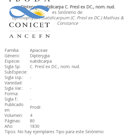
Dipterygia isatidicarpa C. Presl ex DC., nom. nud.
es Sinónimo de:
Gymnophyton isatidicarpum (C. Presl ex DC.) Mathias &
Constance
Familia:
Apiaceae
Género:
Dipterygia
Especie:
isatidicarpa
Sigla Sp:
C. Presl ex DC., nom. nud.
SubEspecie:
Sigla ssp.:
-
Variedad:
Sigla Var.:
-
Forma:
Sigla f.:
-
Publicado
Prodr.
en:
Volumen:
4
Páginas:
80
Año:
1830
Tipos: No hay ejemplares Tipo para este Sinónimo