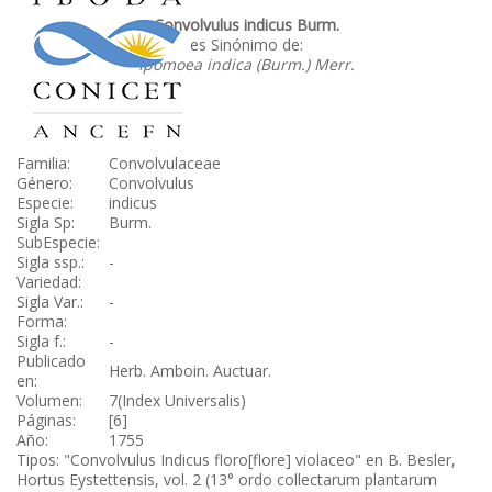
Convolvulus indicus Burm.
es Sinónimo de:
Ipomoea indica (Burm.) Merr.
Familia:
Convolvulaceae
Género:
Convolvulus
Especie:
indicus
Sigla Sp:
Burm.
SubEspecie:
Sigla ssp.:
-
Variedad:
Sigla Var.:
-
Forma:
Sigla f.:
-
Publicado
Herb. Amboin. Auctuar.
en:
Volumen:
7(Index Universalis)
Páginas:
[6]
Año:
1755
Tipos: "Convolvulus Indicus floro[flore] violaceo" en B. Besler,
Hortus Eystettensis, vol. 2 (13° ordo collectarum plantarum