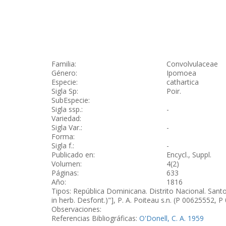
Familia:
Convolvulaceae
Género:
Ipomoea
Especie:
cathartica
Sigla Sp:
Poir.
SubEspecie:
Sigla ssp.:
-
Variedad:
Sigla Var.:
-
Forma:
Sigla f.:
-
Publicado en:
Encycl., Suppl.
Volumen:
4(2)
Páginas:
633
Año:
1816
Tipos: República Dominicana. Distrito Nacional. Santo 
in herb. Desfont.)"], P. A. Poiteau s.n. (P 00625552, P
Observaciones:
Referencias Bibliográficas:
O'Donell, C. A. 1959