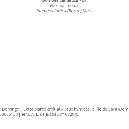
Ipomoea cathartica Poir.
es Sinónimo de:
Ipomoea indica (Burm.) Merr.
Domingo ["Cette plante croît aux lieux humides, à l'île de Saint-Domin
 00666133 [Herb. A. L. de Jussieu n° 6829]).