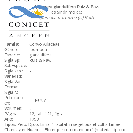
Ipomoea glandulifera Ruiz & Pav.
es Sinónimo de:
Ipomoea purpurea (L.) Roth
Familia:
Convolvulaceae
Género:
Ipomoea
Especie:
glandulifera
Sigla Sp:
Ruiz & Pav.
SubEspecie:
Sigla ssp.:
-
Variedad:
Sigla Var.:
-
Forma:
Sigla f.:
-
Publicado
Fl. Peruv.
en:
Volumen:
2
Páginas:
12, tab. 121, fig. a
Año:
1799
Tipos: Perú. Dpto. Lima. "Habitat in segetibus et cultis Limae,
Chancay et Huanuci. Floret per totum annum." (material tipo no