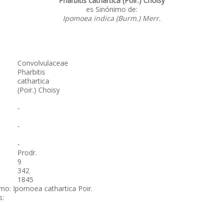
Pharbitis cathartica (Poir.) Choisy
es Sinónimo de:
Ipomoea indica (Burm.) Merr.
Convolvulaceae
Pharbitis
cathartica
(Poir.) Choisy
-
-
-
Prodr.
9
342
1845
mo: Ipomoea cathartica Poir.
s: