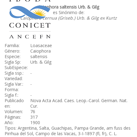
Caiophora saltensis Urb. & Gilg
es Sinónimo de:
Caiophora cernua (Griseb.) Urb. & Gilg ex Kurtz
Familia:
Loasaceae
Género:
Caiophora
Especie:
saltensis
Sigla Sp:
Urb. & Gilg
SubEspecie:
Sigla ssp.:
-
Variedad:
Sigla Var.:
-
Forma:
Sigla f.:
-
Publicado
Nova Acta Acad. Caes. Leop.-Carol. German. Nat.
en:
Cur.
Volumen:
76
Páginas:
317
Año:
1900
Tipos: Argentina, Salta, Guachipas, Pampa Grande, am fuss des
Pirrhua del Sol, Campo de las Vacas, 3-I-1897 (fl, fr), C. L.