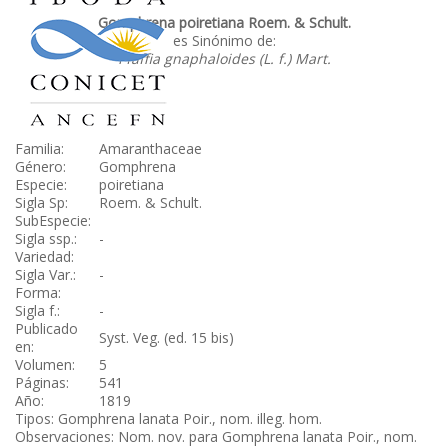
Gomphrena poiretiana Roem. & Schult.
es Sinónimo de:
Pfaffia gnaphaloides (L. f.) Mart.
Familia:
Amaranthaceae
Género:
Gomphrena
Especie:
poiretiana
Sigla Sp:
Roem. & Schult.
SubEspecie:
Sigla ssp.:
-
Variedad:
Sigla Var.:
-
Forma:
Sigla f.:
-
Publicado
Syst. Veg. (ed. 15 bis)
en:
Volumen:
5
Páginas:
541
Año:
1819
Tipos: Gomphrena lanata Poir., nom. illeg. hom.
Observaciones: Nom. nov. para Gomphrena lanata Poir., nom.